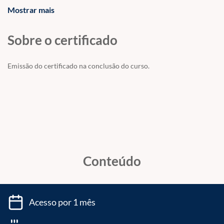
Mostrar mais
interrogações prospectivas
Contexto e definição dos direitos humanos
Normas internacionais de direitos humanos
Sobre o certificado
O que são os direitos humanos.
Emissão do certificado na conclusão do curso.
Conteúdo
Acesso por 1 mês