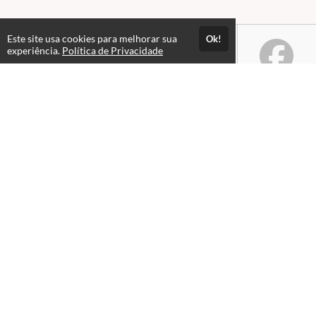
Este site usa cookies para melhorar sua
Ok!
experiência.
Política de Privacidade
Atendimento
Horário de atendimento das 08hs às 18hs.
+5562984175930
+5562984531699
+5562984175930
Fale Conosco
CNPJ: 23.057.911/0001-50